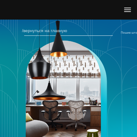
/вернуться на главную
Пошив што